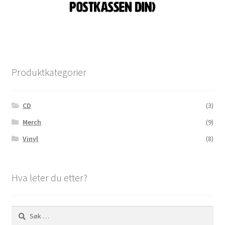
Produktkategorier
CD
(3)
Merch
(9)
Vinyl
(8)
Hva leter du etter?
Søk
etter: