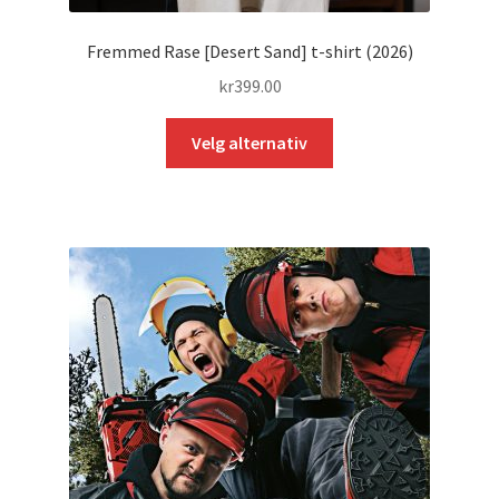
Fremmed Rase [Desert Sand] t-shirt (2026)
kr
399.00
Dette
Velg alternativ
produktet
har
flere
varianter.
Alternativene
kan
velges
på
produktsiden