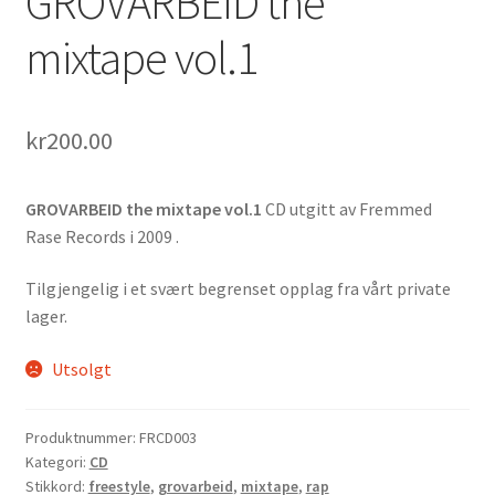
GROVARBEID the
mixtape vol.1
kr
200.00
GROVARBEID the mixtape vol.1
CD utgitt av Fremmed
Rase Records i 2009 .
Tilgjengelig i et svært begrenset opplag fra vårt private
lager.
Utsolgt
Produktnummer:
FRCD003
Kategori:
CD
Stikkord:
freestyle
,
grovarbeid
,
mixtape
,
rap