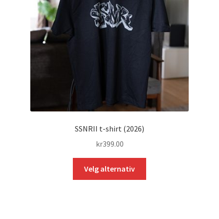
SSNRII t-shirt (2026)
kr
399.00
Dette
Velg alternativ
produktet
har
flere
varianter.