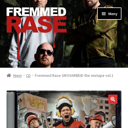
Hopp
Hopp
Meny
til
til
navigasjon
innhold
Shop
Hjem
CD
Fremmed Rase GROVARBEID the mixtape vol.1
Booking