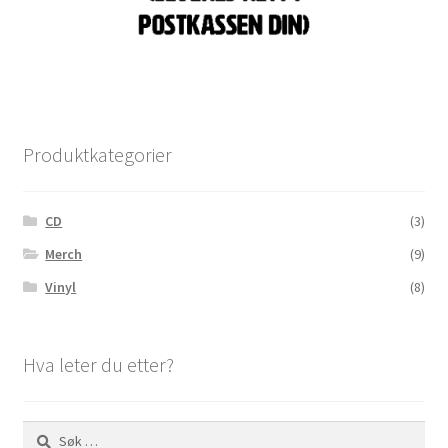
Produktkategorier
CD
(3)
Merch
(9)
Vinyl
(8)
Hva leter du etter?
Søk