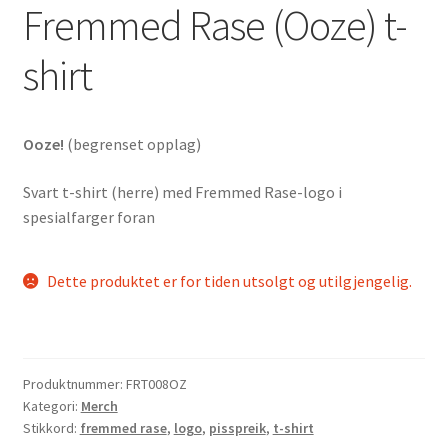
Fremmed Rase (Ooze) t-
shirt
Ooze!
(begrenset opplag)
Svart t-shirt (herre) med Fremmed Rase-logo i
spesialfarger foran
Dette produktet er for tiden utsolgt og utilgjengelig.
Produktnummer:
FRT008OZ
Kategori:
Merch
Stikkord:
fremmed rase
,
logo
,
pisspreik
,
t-shirt