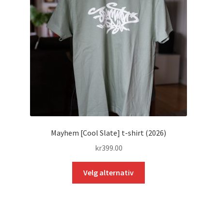
Mayhem [Cool Slate] t-shirt (2026)
kr
399.00
Dette
Velg alternativ
produktet
har
flere
varianter.