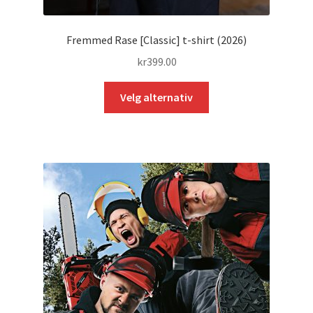
Fremmed Rase [Classic] t-shirt (2026)
kr
399.00
Dette
Velg alternativ
produktet
har
flere
varianter.
Alternativene
kan
velges
på
produktsiden