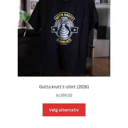
velges
på
produktsiden
Gutta krutt t-shirt (2026)
kr
399.00
Dette
Velg alternativ
produktet
har