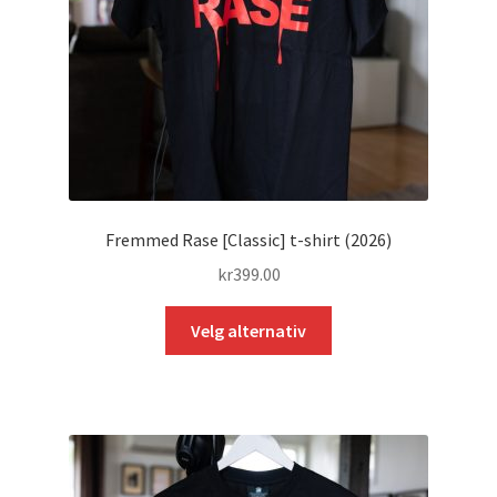
Fremmed Rase [Classic] t-shirt (2026)
kr
399.00
Dette
Velg alternativ
produktet
har
flere
varianter.
Alternativene
kan