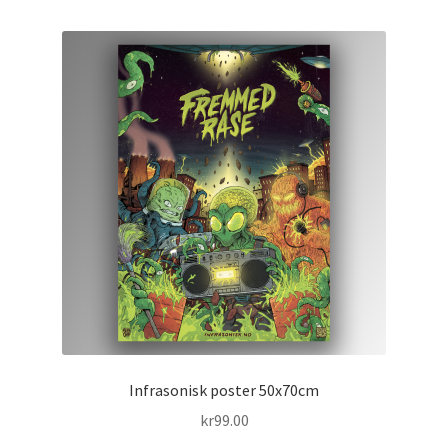
flere
varianter.
Alternativene
kan
velges
på
produktsiden
Infrasonisk poster 50x70cm
kr
99.00