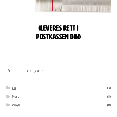
Produktkategorier
CD
(3)
Merch
(9)
Vinyl
(8)