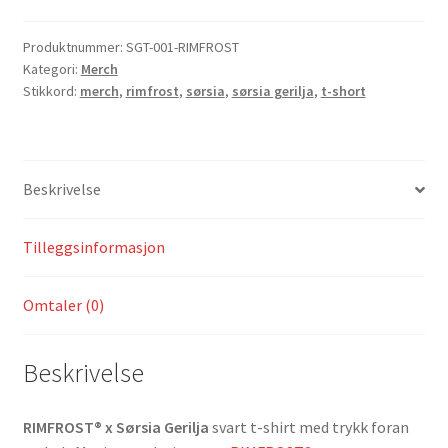
Produktnummer:
SGT-001-RIMFROST
Kategori:
Merch
Stikkord:
merch
,
rimfrost
,
sørsia
,
sørsia gerilja
,
t-short
Beskrivelse
Tilleggsinformasjon
Omtaler (0)
Beskrivelse
RIMFROST® x Sørsia Gerilja
svart t-shirt med trykk foran