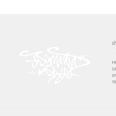
s
F
OR
S
7