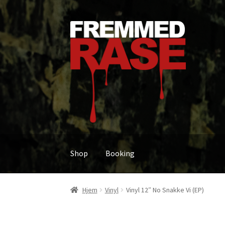
Hopp
Hopp
til
til
navigasjon
innhold
Shop
Booking
Hjem
Vinyl
Vinyl 12″ No Snakke Vi (EP)