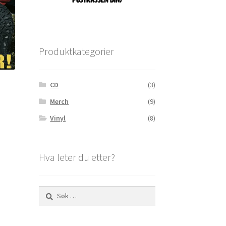
Produktkategorier
CD
(3)
Merch
(9)
Vinyl
(8)
rende
00.
Hva leter du etter?
Søk
etter: