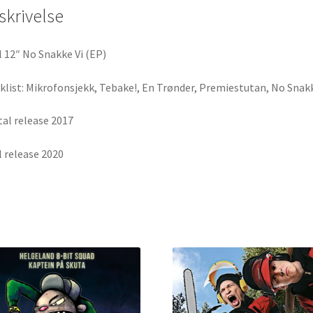
skrivelse
l 12″ No Snakke Vi (EP)
klist: Mikrofonsjekk, Tebake!, En Trønder, Premiestutan, No Snakk
tal release 2017
l release 2020