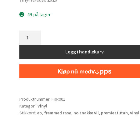
49 på lager
Vinyl
12"
No
Legg i handlekurv
Snakke
Vi
(EP)
antall
Produktnummer:
FRR001
Kategori:
Vinyl
Stikkord:
ep
,
fremmed rase
,
no snakke vil
,
premiestutan
,
vinyl