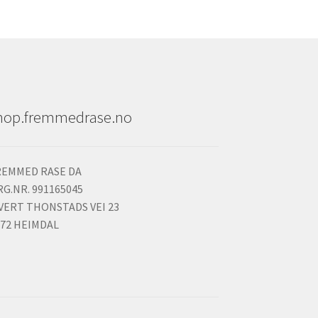
hop.fremmedrase.no
REMMED RASE DA
G.NR. 991165045
IVERT THONSTADS VEI 23
072 HEIMDAL