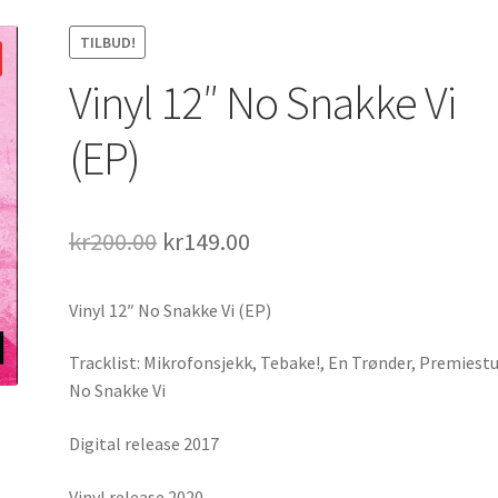
TILBUD!
Vinyl 12″ No Snakke Vi
(EP)
Opprinnelig
Nåværende
kr
200.00
kr
149.00
pris
pris
Vinyl 12″ No Snakke Vi (EP)
var:
er:
kr200.00.
kr149.00.
Tracklist: Mikrofonsjekk, Tebake!, En Trønder, Premiest
No Snakke Vi
Digital release 2017
Vinyl release 2020