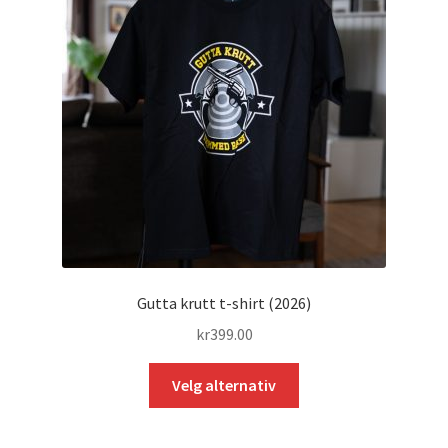
velges
på
produktsiden
Gutta krutt t-shirt (2026)
kr
399.00
Dette
Velg alternativ
produktet
har