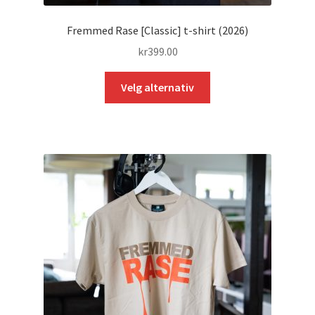
Fremmed Rase [Classic] t-shirt (2026)
kr
399.00
Dette
Velg alternativ
produktet
har
flere
varianter.
Alternativene
kan
velges
på
produktsiden