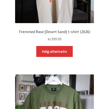
Fremmed Rase [Desert Sand] t-shirt (2026)
kr
399.00
Dette
Velg alternativ
produktet
har
flere
varianter.
Alternativene
kan
velges
på
produktsiden