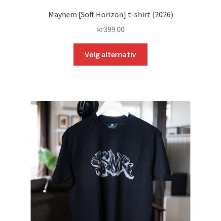
Mayhem [Soft Horizon] t-shirt (2026)
kr
399.00
Dette
Velg alternativ
produktet
har
flere
varianter.
Alternativene
kan
velges
på
produktsiden