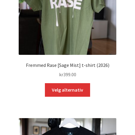
Fremmed Rase [Sage Mist] t-shirt (2026)
kr
399.00
Dette
Velg alternativ
produktet
har
flere
varianter.
Alternativene
kan