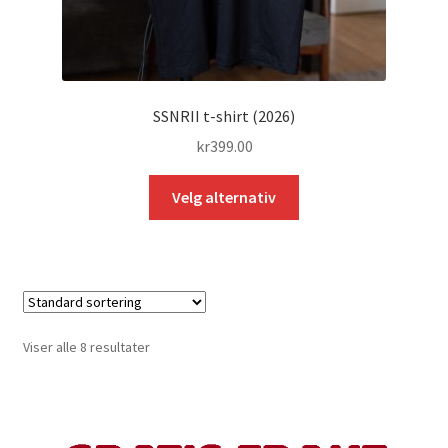
SSNRII t-shirt (2026)
kr
399.00
Dette
Velg alternativ
produktet
har
flere
varianter.
Alternativene
kan
Viser alle 8 resultater
velges
på
produktsiden