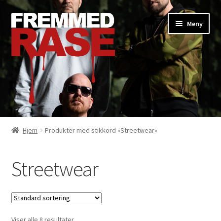
Hopp
Hopp
Meny
til
til
navigasjon
innhold
Shop
Hjem
Produkter med stikkord «Streetwear»
Booking
Streetwear
Viser alle 8 resultater