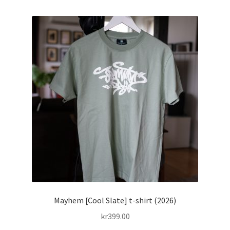
flere
varianter.
Alternativene
kan
velges
på
produktsiden
Mayhem [Cool Slate] t-shirt (2026)
kr
399.00