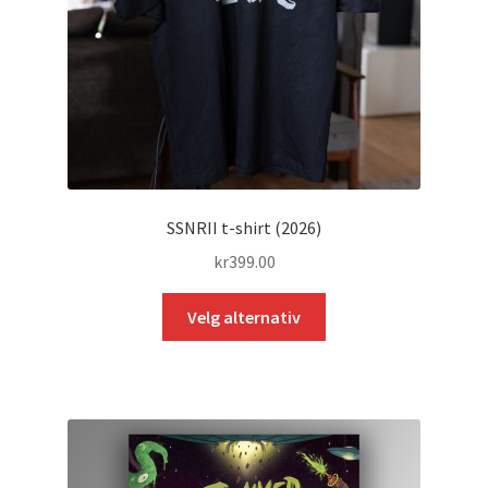
SSNRII t-shirt (2026)
kr
399.00
Dette
Velg alternativ
produktet
har
flere
varianter.
Alternativene
kan