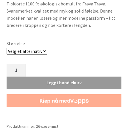
T-skjorte i 100 % økologisk bomull fra Frøya Trøya.
Svanemerket kvalitet med myk og solid følelse. Denne
modellen har en løsere og mer moderne passform – litt
bredere i kroppen og noe kortere i lengden.
Størrelse
Fremmed
Rase
[Sage
Legg i handlekurv
Mist]
t-
shirt
(2026)
antall
Produktnummer:
26-sage-mist