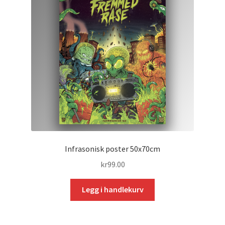
velges
på
produktsiden
Infrasonisk poster 50x70cm
kr
99.00
Legg i handlekurv