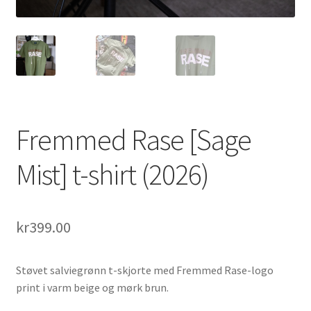
Fremmed Rase [Sage
Mist] t-shirt (2026)
kr
399.00
Støvet salviegrønn t-skjorte med Fremmed Rase-logo
print i varm beige og mørk brun.