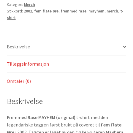
Kategori:
Merch
Stikkord:
2002
,
fem flate øre
,
fremmed rase
,
mayhem
,
merch
,
t-
shirt
Beskrivelse
Tilleggsinformasjon
Omtaler (0)
Beskrivelse
Fremmed Rase MAYHEM (original)
t-shirt med den
legendariske taggen først brukt på coveret til
Fem Flate
Øre
i 2002. Taggen er laget av den tyske writeren
Mayhem