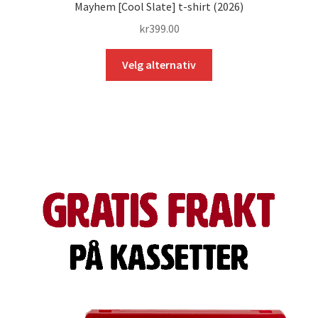
Mayhem [Cool Slate] t-shirt (2026)
kr
399.00
Dette
Velg alternativ
produktet
har
flere
varianter.
Alternativene
kan
velges
på
produktsiden